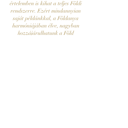
értelemben is kihat a teljes Földi
rendszerre. Ezért mindannyian
saját példánkkal, a Földanya
harmóniájában élve, nagyban
hozzájárulhatunk a Föld
gyógyulásához.
Esszé keresztény egyház
+420 602 791 252
info@esejskacirkev.cz
Bohuslav Martin 1116/36
Letovice, 67961
írj nekünk