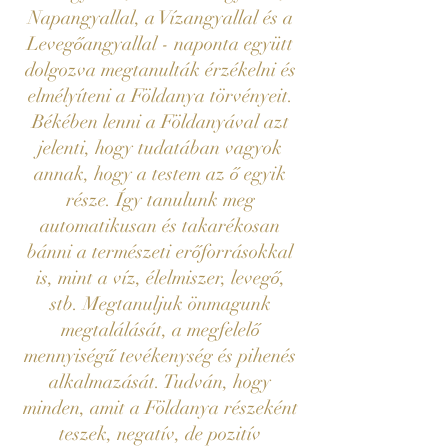
Napangyallal, a Vízangyallal és a
Levegőangyallal - naponta együtt
dolgozva megtanulták érzékelni és
elmélyíteni a Földanya törvényeit.
Békében lenni a Földanyával azt
jelenti, hogy tudatában vagyok
annak, hogy a testem az ő egyik
része. Így tanulunk meg
automatikusan és takarékosan
bánni a természeti erőforrásokkal
is, mint a víz, élelmiszer, levegő,
stb. Megtanuljuk önmagunk
megtalálását, a megfelelő
mennyiségű tevékenység és pihenés
alkalmazását. Tudván, hogy
minden, amit a Földanya részeként
teszek, negatív, de pozitív