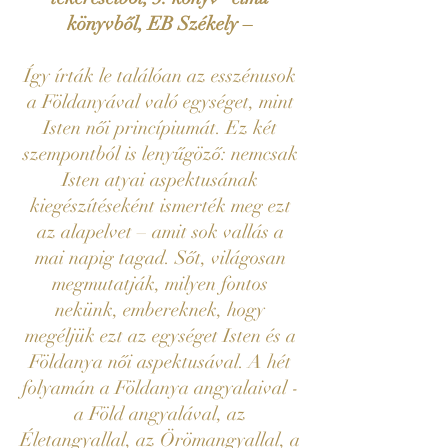
könyvből, EB Székely –
Így írták le találóan az esszénusok
a Földanyával való egységet, mint
Isten női princípiumát. Ez két
szempontból is lenyűgöző: nemcsak
Isten atyai aspektusának
kiegészítéseként ismerték meg ezt
az alapelvet – amit sok vallás a
mai napig tagad. Sőt, világosan
megmutatják, milyen fontos
nekünk, embereknek, hogy
megéljük ezt az egységet Isten és a
Földanya női aspektusával. A hét
folyamán a Földanya angyalaival -
a Föld angyalával, az
Életangyallal, az Örömangyallal, a