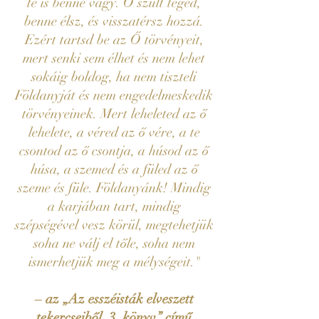
te is benne vagy. Ő szült téged,
benne élsz, és visszatérsz hozzá.
Ezért tartsd be az Ő törvényeit,
mert senki sem élhet és nem lehet
sokáig boldog, ha nem tiszteli
Földanyját és nem engedelmeskedik
törvényeinek. Mert leheleted az ő
lehelete, a véred az ő vére, a te
csontod az ő csontja, a húsod az ő
húsa, a szemed és a füled az ő
szeme és füle. Földanyánk! Mindig
a karjában tart, mindig
szépségével vesz körül, megtehetjük
soha ne válj el tőle, soha nem
ismerhetjük meg a mélységeit."
– az „Az esszéisták elveszett
tekercseiből, 3. könyv” című