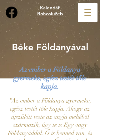
Kalendář
Bohoslužeb
Béke Földanyával
Az ember a Földanya
gyermeke, egész testét tőle
kapja.
"Az ember a Földanya gyermeke,
egész testét tőle kapja. Ahogy az
újszülött teste az anyja méhéből
származik, úgy te is Egy vagy
Földanyáddal. Ő is benned van, és