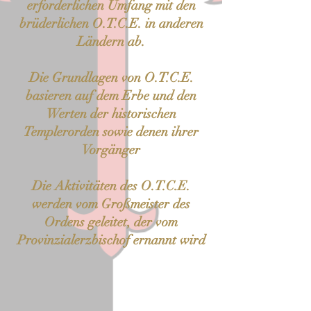
erforderlichen Umfang mit den
brüderlichen O.T.C.E. in anderen
Ländern ab.
Die Grundlagen von O.T.C.E.
basieren auf dem Erbe und den
Werten der historischen
Templerorden sowie denen ihrer
Vorgänger
Die Aktivitäten des O.T.C.E.
werden vom Großmeister des
Ordens geleitet, der vom
Provinzialerzbischof ernannt wird