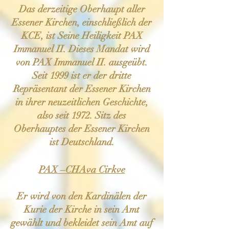
Das derzeitige Oberhaupt aller
Essener Kirchen, einschließlich der
KCE, ist Seine Heiligkeit PAX
Immanuel II. Dieses Mandat wird
von PAX Immanuel II. ausgeübt.
Seit 1999 ist er der dritte
Repräsentant der Essener Kirchen
in ihrer neuzeitlichen Geschichte,
also seit 1972. Sitz des
Oberhauptes der Essener Kirchen
ist Deutschland.
PAX –
CH
Ava C
irkve
Er wird von den Kardinälen der
Kurie der Kirche in sein Amt
gewählt und bekleidet sein Amt auf