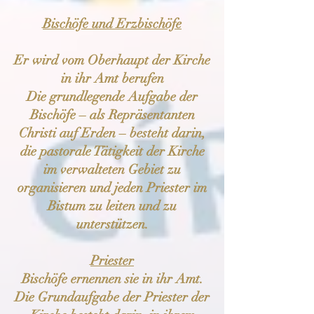
Bischöfe und Erzbischöfe
Er wird vom Oberhaupt der Kirche
in ihr Amt berufen
Die grundlegende Aufgabe der
Bischöfe – als Repräsentanten
Christi auf Erden – besteht darin,
die pastorale Tätigkeit der Kirche
im verwalteten Gebiet zu
organisieren und jeden Priester im
Bistum zu leiten und zu
unterstützen.
Priester
Bischöfe ernennen sie in ihr Amt.
Die Grundaufgabe der Priester der