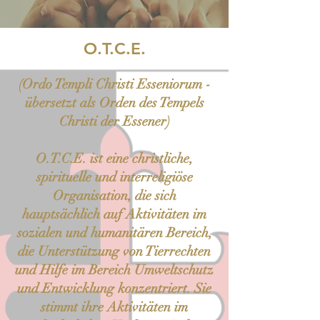
O.T.C.E.
(Ordo Templi Christi Esseniorum -
übersetzt als Orden des Tempels
Christi der Essener)
O.T.C.E. ist eine christliche,
spirituelle und interreligiöse
Organisation, die sich
hauptsächlich auf Aktivitäten im
sozialen und humanitären Bereich,
die Unterstützung von Tierrechten
und Hilfe im Bereich Umweltschutz
und Entwicklung konzentriert. Sie
stimmt ihre Aktivitäten im