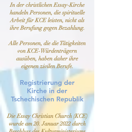
In der christlichen Essay-Kirche
handeln Personen, die spirituelle
Arbeit für KCE leisten, nicht als
ihre Berufung gegen Bezahlung.
Alle Personen, die die Tätigkeiten
von KCE-Würdenträgern
ausüben, haben daher ihre
eigenen zivilen Berufe.
Registrierung der
Kirche in der
Tschechischen Republik
Die Essay Christian Church (KCE)
wurde am 20. Januar 2022 durch
Beschluss des Kulturministeriums